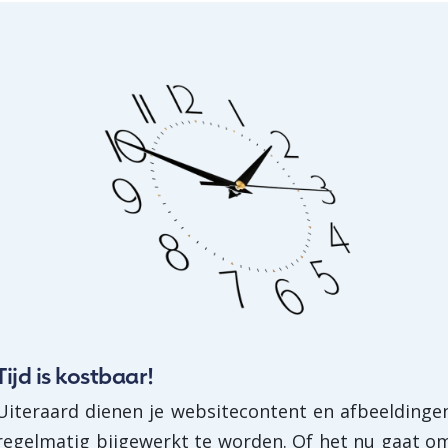
Tijd is kostbaar!
Uiteraard dienen je websitecontent en afbeeldinge
regelmatig bijgewerkt te worden. Of het nu gaat o